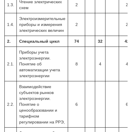
Чтение электрических
1.3.
2
2
схем
Электроизмерительные
1.4.
приборы и измерения
2
2
электрических величин
2.
Специальный цикл
74
32
42
Приборы учета
электроэнергии.
2.1.
Понятие об
8
4
4
автоматизации учета
электроэнергии
Взаимодействие
субъектов рынков
электроэнергии.
2.2.
Понятие о
6
6
ценообразовании и
тарифном
регулировании на РРЭ,