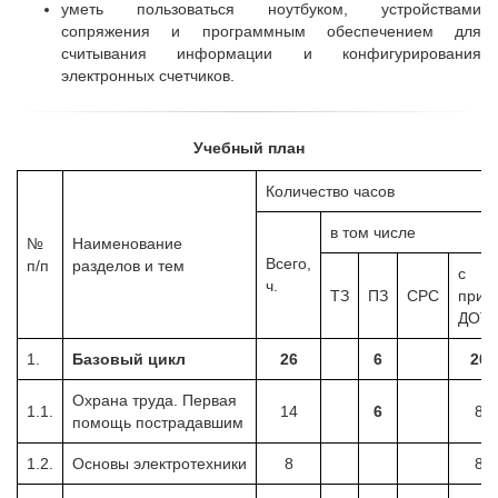
уметь пользоваться ноутбуком, устройствами
сопряжения и программным обеспечением для
считывания информации и конфигурирования
электронных счетчиков.
Учебный план
Количество часов
в том числе
№
Наименование
Всего,
п/п
разделов и тем
с
ч.
ТЗ
ПЗ
СРС
прим
ДОТ
1.
Базовый цикл
26
6
20
Охрана труда. Первая
1.1.
14
6
8
помощь пострадавшим
1.2.
Основы электротехники
8
8