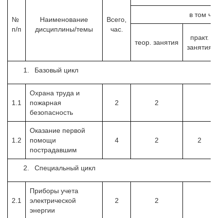
в том чи
№
Наименование
Всего,
п/п
дисциплины/темы
час.
практ.
теор.
занятия
занятия
Базовый цикл
Охрана труда и
1.1
пожарная
2
2
безопасность
Оказание первой
1.2
помощи
4
2
2
пострадавшим
Специальный цикл
Приборы учета
2.1
электрической
2
2
энергии