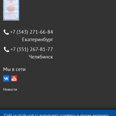
+7 (343) 271-66-84
Екатеринбург
+7 (351) 267-81-77
Челябинск
Мы в сети
Новости
Создание сайта Jellyweb
Сайт uc-mrsk-ural.ru использует «cookies» и другие интернет-