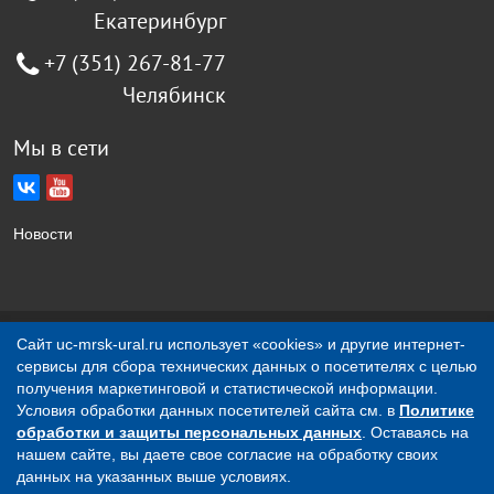
Екатеринбург
+7 (351) 267-81-77
Челябинск
Мы в сети
Новости
Создание сайта Jellyweb
Сайт uc-mrsk-ural.ru использует «cookies» и другие интернет-
сервисы для сбора технических данных о посетителях с целью
О компании
Контакты
получения маркетинговой и статистической информации.
Условия обработки данных посетителей сайта см. в
Политике
обработки и защиты персональных данных
. Оставаясь на
Вся представленная на сайте информация носит
нашем сайте, вы даете свое согласие на обработку своих
исключительно информационный характер и ни при каких
данных на указанных выше условиях.