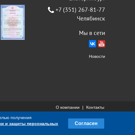
+7 (351) 267-81-77
Челябинск
Мы в сети
Новости
О компании
Контакты
целью получения
не является публичной офертой, определяемой
Согласен
ки и защиты персональных