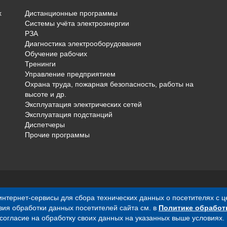
х
Дистанционные программы
Системы учёта электроэнергии
РЗА
Диагностика электрооборудования
Обучение рабочих
Тренинги
Управление предприятием
Охрана труда, пожарная безопасность, работы на
высоте и др.
Эксплуатация электрических сетей
Эксплуатация подстанций
Диспетчеры
Прочие программы
е интернет-сервисы для сбора технических данных о посетителях с 
сключительно информационный характер и ни при каких условиях 
вия обработки данных посетителей сайта см. в
Политике обработ
 согласие на обработку своих данных на указанных выше условиях.