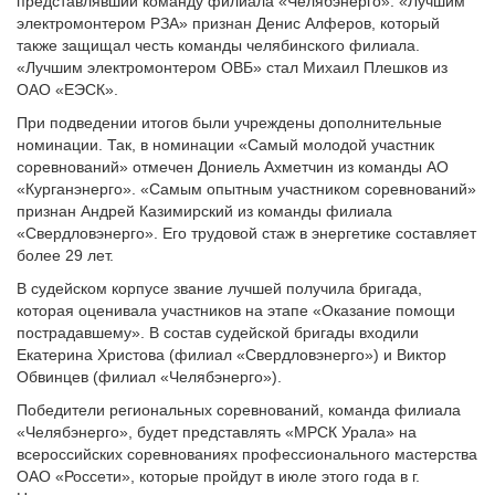
представлявший команду филиала «Челябэнерго». «Лучшим
электромонтером РЗА» признан Денис Алферов, который
также защищал честь команды челябинского филиала.
«Лучшим электромонтером ОВБ» стал Михаил Плешков из
ОАО «ЕЭСК».
При подведении итогов были учреждены дополнительные
номинации. Так, в номинации «Самый молодой участник
соревнований» отмечен Дониель Ахметчин из команды АО
«Курганэнерго». «Самым опытным участником соревнований»
признан Андрей Казимирский из команды филиала
«Свердловэнерго». Его трудовой стаж в энергетике составляет
более 29 лет.
В судейском корпусе звание лучшей получила бригада,
которая оценивала участников на этапе «Оказание помощи
пострадавшему». В состав судейской бригады входили
Екатерина Христова (филиал «Свердловэнерго») и Виктор
Обвинцев (филиал «Челябэнерго»).
Победители региональных соревнований, команда филиала
«Челябэнерго», будет представлять «МРСК Урала» на
всероссийских соревнованиях профессионального мастерства
ОАО «Россети», которые пройдут в июле этого года в г.