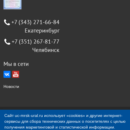
+7 (343) 271-66-84
Екатеринбург
+7 (351) 267-81-77
Челябинск
Мы в сети
Новости
Сайт uc-mrsk-ural.ru использует «cookies» и другие интернет-
Создание сайта Jellyweb
сервисы для сбора технических данных о посетителях с целью
получения маркетинговой и статистической информации.
О компании
Контакты