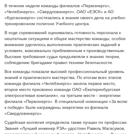
В течение недели команды филиалов «Пермэнерго»,
«Челябэнерго», «Свердловэнерго», ОАО «ЕЭСК» и АО
«Курганэнерго» состязались в знании своего дела на учебно-
тренировочном полигоне Учебного центра.
В ходе соревнований оценивалась готовность персонала к
нештатным ситуациям и общее мастерство команды; особое
внимание уделялось выполнению практических заданий в
условиях, максимально приближенным к производственным.
Высокие требования судьи предъявляли к знанию теории,
соблюдению бригадами правил техники безопасности.
Все команды показали высокий профессиональный уровень
знаний и практического мастерства. По итогам всех этапов
команда филиала «Челябэнерго» заняла первое место,
второе место присвоено команде ОАО «Екатеринбургская
электросетевая компания», на третьем месте - энергетики
филиала «Пермэнерго». В специальной номинации «За волю
к победе» были награждены энергетики из филиала
«Свердловэнерго».
Судейская коллегия определила также лучших по профессии.
Звания «Лучший инженер РЗА» удостоен Равиль Магасумов,