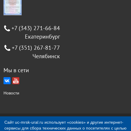
+7 (343) 271-66-84
Екатеринбург
+7 (351) 267-81-77
Челябинск
Мы в сети
Новости
Создание сайта Jellyweb
Сайт uc-mrsk-ural.ru использует «cookies» и другие интернет-
сервисы для сбора технических данных о посетителях с целью