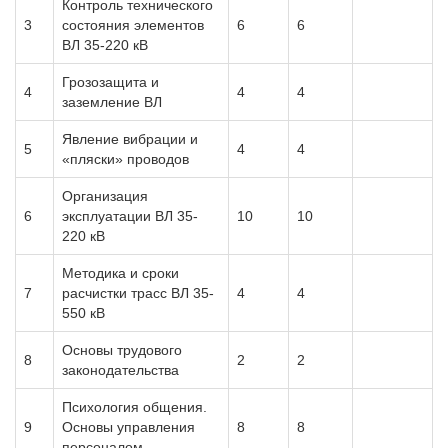
Контроль технического
3
состояния элементов
6
6
ВЛ 35-220 кВ
Грозозащита и
4
4
4
заземление ВЛ
Явление вибрации и
5
4
4
«пляски» проводов
Организация
6
эксплуатации ВЛ 35-
10
10
220 кВ
Методика и сроки
7
расчистки трасс ВЛ 35-
4
4
550 кВ
Основы трудового
8
2
2
законодательства
Психология общения.
9
Основы управления
8
8
персоналом