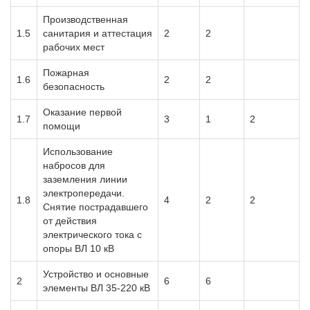
Производственная
1.5
санитария и аттестация
2
2
рабочих мест
Пожарная
1.6
2
2
безопасность
Оказание первой
1.7
3
1
2
помощи
Использование
набросов для
заземления линии
электропередачи.
1.8
4
2
2
Снятие пострадавшего
от действия
электрического тока с
опоры ВЛ 10 кВ
Устройство и основные
2
6
6
элементы ВЛ 35-220 кВ