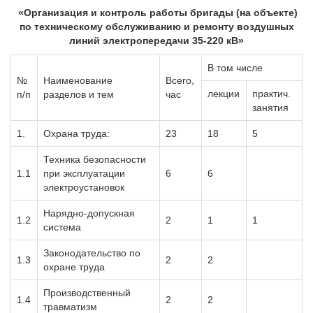
«Организация и контроль работы бригады (на объекте)
по техническому обслуживанию и ремонту воздушных
линий электропередачи 35-220 кВ»
В том числе
№
Наименование
Всего,
лекции
практич.
п/п
разделов и тем
час
занятия
1.
Охрана труда:
23
18
5
Техника безопасности
1.1
при эксплуатации
6
6
электроустановок
Нарядно-допускная
1.2
2
1
1
система
Законодательство по
1.3
2
2
охране труда
Производственный
1.4
2
2
травматизм