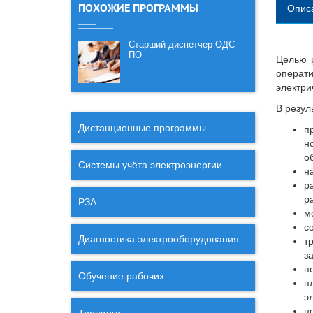
ПОХОЖИЕ ПРОГРАММЫ
Опис
Старший диспетчер ОДС
ПО
Целью 
операти
электри
В резул
Дистанционные программы
п
н
о
Системы учёта электроэнергии
н
р
р
РЗА
м
с
Диагностика электрооборудования
т
з
п
Обучение рабочих
п
э
п
Тренинги