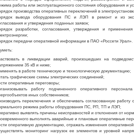
ежима работы или эксплуатационного состояния оборудования и уст
орядок производства оперативных переключений в электроустановк
орядок вывода оборудования ПС и ЛЭП в ремонт и из экспл
огласования и утверждения поданных заявок;
орядок разработки, согласования, утверждения и применени
лектроэнергии;
орядок передачи оперативной информации в ПАО «Россети Урал».
уметь:
частвовать в ликвидации аварий, произошедших на подведомс
апряжением 35 кВ и ниже;
рименять в работе техническую и технологическую документацию;
итать графические схемы электрических соединений;
ести оперативные переговоры;
рганизовывать работу подчиненного оперативного персона
нергообъектов иных собственников;
роизводить переключения и обеспечивать согласованную работу 
ормального режима работы оборудования ПС, РП, ТП и ЛЭП;
перативно выявлять причины неисправностей и отклонения от норм
воевременного выполнять аварийные и плановые оперативные пе
ести оперативную документацию, отражать изменения оперативной
существлять мониторинг нагрузок ее элементов и уровней напря