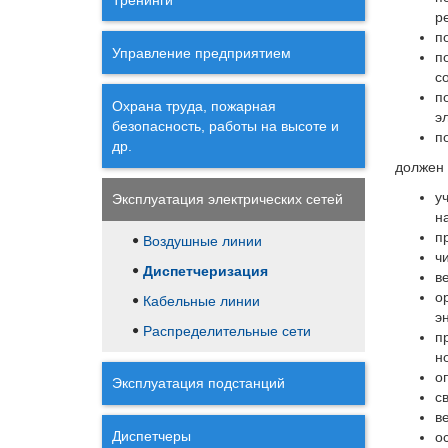
р
п
Управление предприятием
п
с
п
Охрана труда, пожарная
э
безопасность, работы на высоте и
п
др.
должен 
у
Эксплуатация электрических сетей
н
п
Воздушные линии
ч
Диспетчеризация
в
о
Кабельные линии
э
Распределительные сети
п
н
о
Эксплуатация подстанций
с
в
Диспетчеры
о