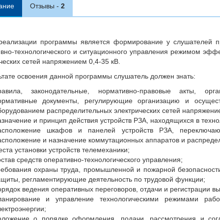
ание
Отзывы
реализации программы является формирование у слушателей п
вно-технологического и ситуационного управления режимом эфф
ческих сетей напряжением 0,4-35 кВ.
ьтате освоения данной программы слушатель должен знать:
равила, законодательные, нормативно-правовые акты, орга
ормативные документы, регулирующие организацию и осуществ
борудованием распределительных электрических сетей напряжение
азначение и принцип действия устройств РЗА, находящихся в техно
асположение шкафов и панелей устройств РЗА, переключающ
асположение и назначение коммутационных аппаратов и распредел
еста установки устройств телемеханики;
остав средств оперативно-технологического управления;
ребования охраны труда, промышленной и пожарной безопасности
ащиты, регламентирующие деятельность по трудовой функции;
орядок ведения оперативных переговоров, отдачи и регистрации в
ланирование и управление технологическими режимами рабо
лектроэнергии;
оложение о порядке оформления, подачи, рассмотрения и согл