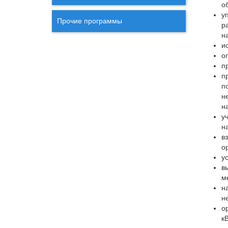
о
у
Прочие программы
р
н
и
о
п
п
п
н
н
у
н
в
о
у
в
м
н
н
о
кВ