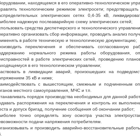
борудовании, находящемся в его оперативно-технологическом упр
правлять технологическим режимом электросети; предотвращать 
аспределительных электрических сетях 0,4-35 кВ, ликвидиро
аиболее надежную послеаварийную схему электрических сетей;
спользовать средства диспетчерского и технологического управлени
перативно организовать сбор информации, проводить анализ полу
рименять в работе техническую и технологическую документацию;
роизводить переключения и обеспечивать согласованную ра
оддержанию нормального режима работы оборудования, о
еисправностей в работе электрических сетей, проведению план
аходящемуся в его технологическом управлении;
частвовать в ликвидации аварий, произошедших на подведомс
апряжением 35 кВ и ниже;
заимодействовать с вышестоящим, смежным и подчиненным оп
рганов местного самоуправления, МЧС и т.п.
станавливать порядок производства необходимых для данной рабо
ыдавать распоряжения на переключения и контроль их выполнени
еста и допуск бригад, получение сообщения об окончании работ;
аиболее точно определять зону осмотра участка электроуст
евозможности подачи напряжения потребителям.
рганизовывать и производить аварийно-восстановительные работы
.