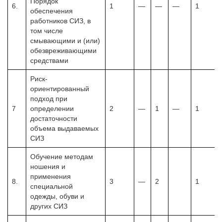
Порядок
6.
1
—
—
—
1
обеспечения
работников СИЗ, в
том числе
смывающими и (или)
обезвреживающими
средствами
Риск-
ориентированный
подход при
7
определении
2
—
1
—
1
достаточности
объема выдаваемых
СИЗ
Обучение методам
ношения и
применения
8.
3
—
2
1
специальной
одежды, обуви и
других СИЗ