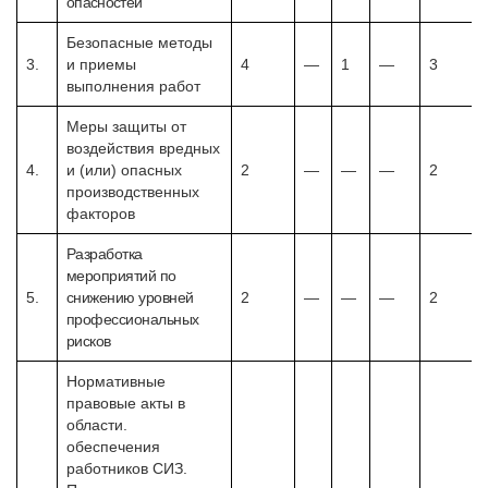
опасностей
Безопасные методы
3.
и приемы
4
—
1
—
3
выполнения работ
Меры защиты от
воздействия вредных
4.
и (или) опасных
2
—
—
—
2
производственных
факторов
Разработка
мероприятий по
5.
снижению уровней
2
—
—
—
2
профессиональных
рисков
Нормативные
правовые акты в
области.
обеспечения
работников СИЗ.