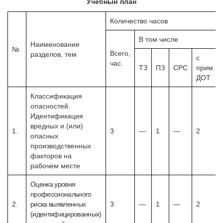
Учебный план
Количество часов
В том числе
Наименование
№
Всего,
разделов, тем
с
час.
ТЗ
ПЗ
СРС
прим.
ДОТ
Классификация
опасностей.
Идентификация
вредных и (или)
1.
3
—
1
—
2
опасных
производственных
факторов на
рабочем месте
Оценка уровня
профессионального
2.
риска выявленных
3
—
1
—
2
(идентифицированных)