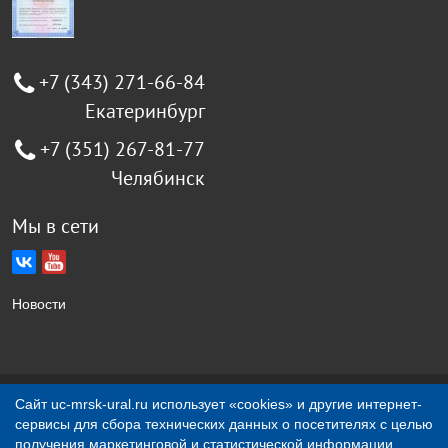
+7 (343) 271-66-84
Екатеринбург
+7 (351) 267-81-77
Челябинск
Мы в сети
Новости
Создание сайта Jellyweb
Сайт uc-mrsk-ural.ru использует «cookies» и другие интернет-
сервисы для сбора технических данных о посетителях с целью
О компании
Контакты
получения маркетинговой и статистической информации.